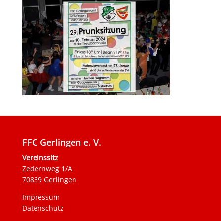
FFC Gerlingen e. V.
Vereinssitz
Zedernweg 1/A
70839 Gerlingen
Impressum
Datenschutz