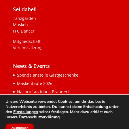
Sei dabei!
Tanzgarden
Masken
FFC Dancer
Mitgliedschaft
Vereinssatzung
News & Events
Spende anstelle Gastgeschenke
Maskentaufe 2026
Nachruf an Klaus Braunert
Unsere Webseite verwendet Cookies, um dir das beste
Nutzererlebnis zu bieten. Du kannst deine Entscheidung unter
den
Einstellungen
selbst festlegen. Mehr dazu erklärt euch
unsere
Datenschutzerklärung
.
Zustimmen