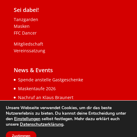
Sei dabei!
Tanzgarden
Masken
FFC Dancer
Mitgliedschaft
Vereinssatzung
News & Events
Spende anstelle Gastgeschenke
Maskentaufe 2026
Nachruf an Klaus Braunert
Unsere Webseite verwendet Cookies, um dir das beste
Nutzererlebnis zu bieten. Du kannst deine Entscheidung unter
den
Einstellungen
selbst festlegen. Mehr dazu erklärt euch
unsere
Datenschutzerklärung
.
Zustimmen