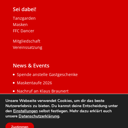
Sei dabei!
Tanzgarden
Masken
FFC Dancer
Mitgliedschaft
Vereinssatzung
News & Events
Spende anstelle Gastgeschenke
Maskentaufe 2026
Nachruf an Klaus Braunert
Unsere Webseite verwendet Cookies, um dir das beste
Nutzererlebnis zu bieten. Du kannst deine Entscheidung unter
den
Einstellungen
selbst festlegen. Mehr dazu erklärt euch
unsere
Datenschutzerklärung
.
Zustimmen