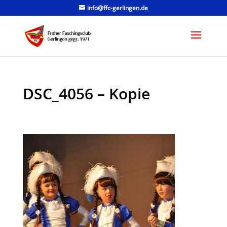
info@ffc-gerlingen.de
DSC_4056 – Kopie