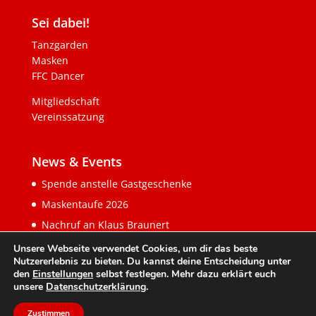
Sei dabei!
Tanzgarden
Masken
FFC Dancer
Mitgliedschaft
Vereinssatzung
News & Events
Spende anstelle Gastgeschenke
Maskentaufe 2026
Nachruf an Klaus Braunert
Unsere Webseite verwendet Cookies, um dir das beste
Nutzererlebnis zu bieten. Du kannst deine Entscheidung unter
den
Einstellungen
selbst festlegen. Mehr dazu erklärt euch
unsere
Datenschutzerklärung
.
Zustimmen