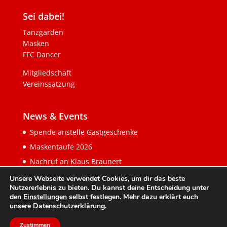
Sei dabei!
Tanzgarden
Masken
FFC Dancer
Mitgliedschaft
Vereinssatzung
News & Events
Spende anstelle Gastgeschenke
Maskentaufe 2026
Nachruf an Klaus Braunert
Unsere Webseite verwendet Cookies, um dir das beste
Nutzererlebnis zu bieten. Du kannst deine Entscheidung unter
den
Einstellungen
selbst festlegen. Mehr dazu erklärt euch
unsere
Datenschutzerklärung
.
Zustimmen