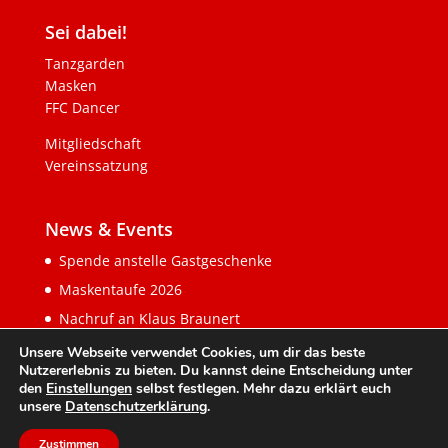
Sei dabei!
Tanzgarden
Masken
FFC Dancer
Mitgliedschaft
Vereinssatzung
News & Events
Spende anstelle Gastgeschenke
Maskentaufe 2026
Nachruf an Klaus Braunert
Unsere Webseite verwendet Cookies, um dir das beste
Nutzererlebnis zu bieten. Du kannst deine Entscheidung unter
den
Einstellungen
selbst festlegen. Mehr dazu erklärt euch
unsere
Datenschutzerklärung
.
Zustimmen