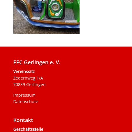
FFC Gerlingen e. V.
Vereinssitz
Zedernweg 1/A
70839 Gerlingen
Impressum
Datenschutz
Kontakt
Geschäftsstelle