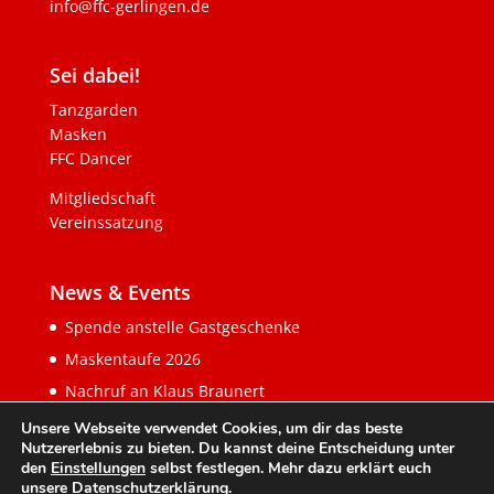
info@ffc-gerlingen.de
Sei dabei!
Tanzgarden
Masken
FFC Dancer
Mitgliedschaft
Vereinssatzung
News & Events
Spende anstelle Gastgeschenke
Maskentaufe 2026
Nachruf an Klaus Braunert
Unsere Webseite verwendet Cookies, um dir das beste
Nutzererlebnis zu bieten. Du kannst deine Entscheidung unter
den
Einstellungen
selbst festlegen. Mehr dazu erklärt euch
unsere
Datenschutzerklärung
.