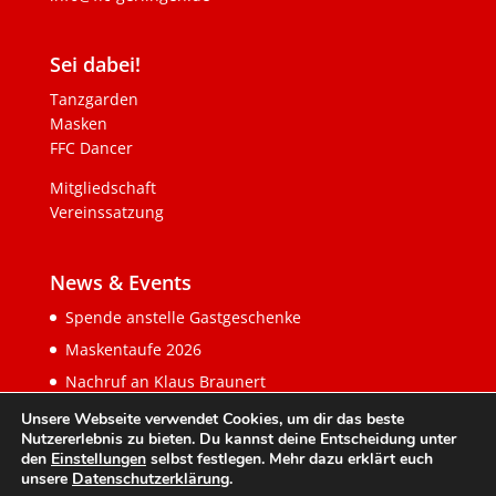
Sei dabei!
Tanzgarden
Masken
FFC Dancer
Mitgliedschaft
Vereinssatzung
News & Events
Spende anstelle Gastgeschenke
Maskentaufe 2026
Nachruf an Klaus Braunert
Unsere Webseite verwendet Cookies, um dir das beste
Nutzererlebnis zu bieten. Du kannst deine Entscheidung unter
den
Einstellungen
selbst festlegen. Mehr dazu erklärt euch
unsere
Datenschutzerklärung
.