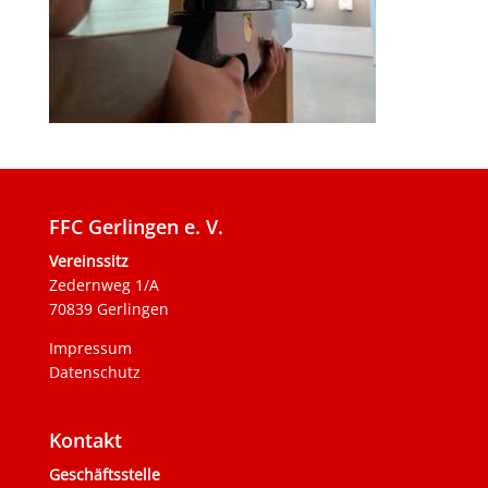
FFC Gerlingen e. V.
Vereinssitz
Zedernweg 1/A
70839 Gerlingen
Impressum
Datenschutz
Kontakt
Geschäftsstelle