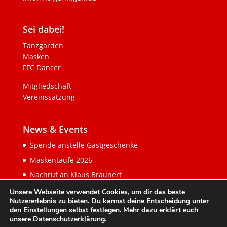
Sei dabei!
Tanzgarden
Masken
FFC Dancer
Mitgliedschaft
Vereinssatzung
News & Events
Spende anstelle Gastgeschenke
Maskentaufe 2026
Nachruf an Klaus Braunert
Unsere Webseite verwendet Cookies, um dir das beste
Nutzererlebnis zu bieten. Du kannst deine Entscheidung unter
den
Einstellungen
selbst festlegen. Mehr dazu erklärt euch
unsere
Datenschutzerklärung
.