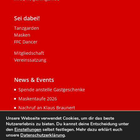
Sei dabei!
Tanzgarden
Masken
FFC Dancer
Mitgliedschaft
Vereinssatzung
News & Events
Spende anstelle Gastgeschenke
Maskentaufe 2026
Nachruf an Klaus Braunert
Unsere Webseite verwendet Cookies, um dir das beste
Nutzererlebnis zu bieten. Du kannst deine Entscheidung unter
den
Einstellungen
selbst festlegen. Mehr dazu erklärt euch
unsere
Datenschutzerklärung
.