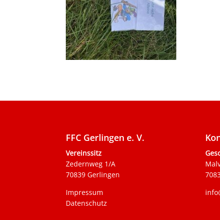
FFC Gerlingen e. V.
Kon
Vereinssitz
Gesc
Zedernweg 1/A
Mal
70839 Gerlingen
7083
Impressum
info
Datenschutz