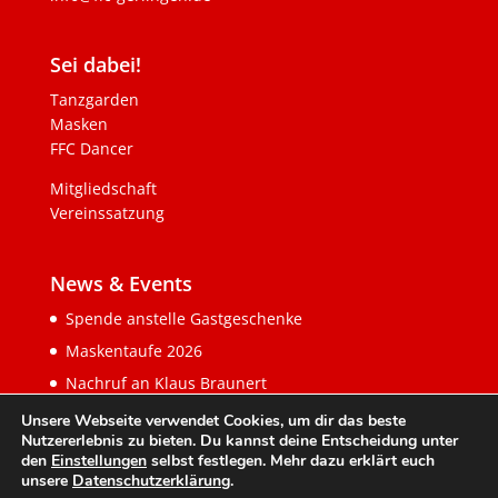
Sei dabei!
Tanzgarden
Masken
FFC Dancer
Mitgliedschaft
Vereinssatzung
News & Events
Spende anstelle Gastgeschenke
Maskentaufe 2026
Nachruf an Klaus Braunert
Unsere Webseite verwendet Cookies, um dir das beste
Nutzererlebnis zu bieten. Du kannst deine Entscheidung unter
den
Einstellungen
selbst festlegen. Mehr dazu erklärt euch
unsere
Datenschutzerklärung
.