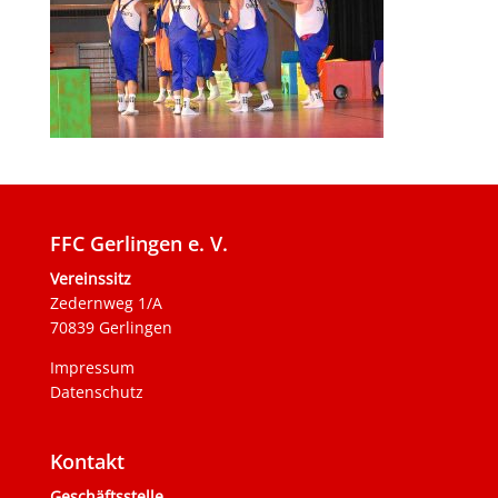
FFC Gerlingen e. V.
Vereinssitz
Zedernweg 1/A
70839 Gerlingen
Impressum
Datenschutz
Kontakt
Geschäftsstelle