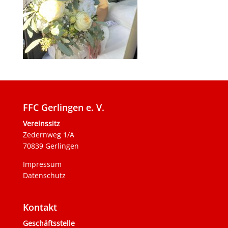
FFC Gerlingen e. V.
Vereinssitz
Zedernweg 1/A
70839 Gerlingen
Impressum
Datenschutz
Kontakt
Geschäftsstelle