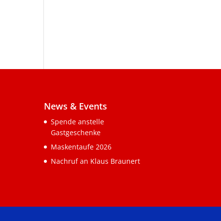
News & Events
Spende anstelle
Gastgeschenke
Maskentaufe 2026
Nachruf an Klaus Braunert