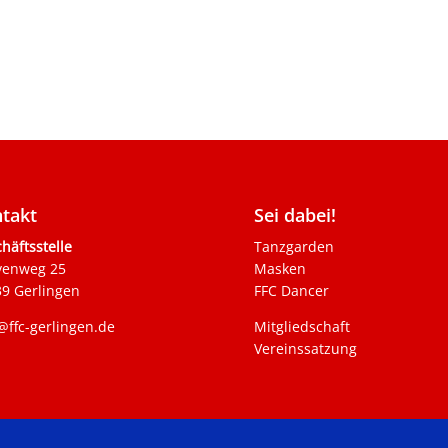
takt
Sei dabei!
häftsstelle
Tanzgarden
venweg 25
Masken
9 Gerlingen
FFC Dancer
@ffc-gerlingen.de
Mitgliedschaft
Vereinssatzung