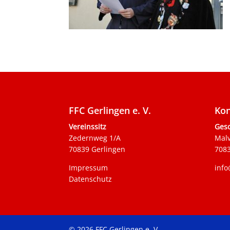
FFC Gerlingen e. V.
Kon
Vereinssitz
Gesc
Zedernweg 1/A
Mal
70839 Gerlingen
7083
Impressum
info
Datenschutz
© 2026 FFC Gerlingen e. V.