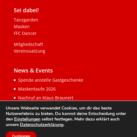
Sei dabei!
Tanzgarden
Masken
FFC Dancer
Mitgliedschaft
Vereinssatzung
News & Events
Spende anstelle Gastgeschenke
Maskentaufe 2026
Nachruf an Klaus Braunert
Unsere Webseite verwendet Cookies, um dir das beste
Nutzererlebnis zu bieten. Du kannst deine Entscheidung unter
den
Einstellungen
selbst festlegen. Mehr dazu erklärt euch
unsere
Datenschutzerklärung
.
Zustimmen