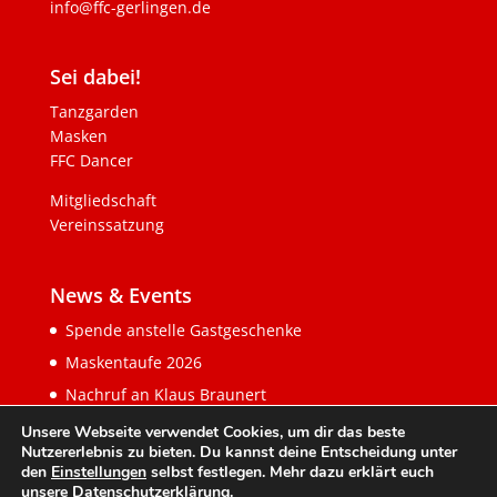
info@ffc-gerlingen.de
Sei dabei!
Tanzgarden
Masken
FFC Dancer
Mitgliedschaft
Vereinssatzung
News & Events
Spende anstelle Gastgeschenke
Maskentaufe 2026
Nachruf an Klaus Braunert
Unsere Webseite verwendet Cookies, um dir das beste
Nutzererlebnis zu bieten. Du kannst deine Entscheidung unter
den
Einstellungen
selbst festlegen. Mehr dazu erklärt euch
unsere
Datenschutzerklärung
.