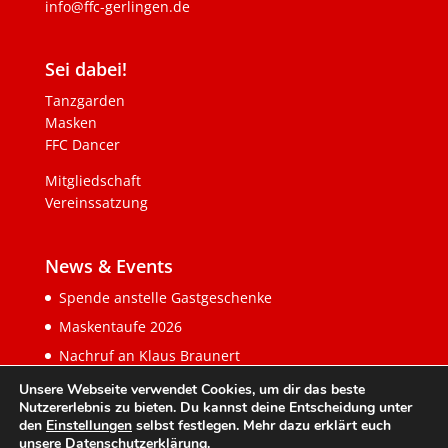
info@ffc-gerlingen.de
Sei dabei!
Tanzgarden
Masken
FFC Dancer
Mitgliedschaft
Vereinssatzung
News & Events
Spende anstelle Gastgeschenke
Maskentaufe 2026
Nachruf an Klaus Braunert
Unsere Webseite verwendet Cookies, um dir das beste
Nutzererlebnis zu bieten. Du kannst deine Entscheidung unter
den
Einstellungen
selbst festlegen. Mehr dazu erklärt euch
unsere
Datenschutzerklärung
.