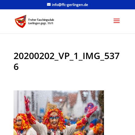
info@ffc-gerlingen.de
20200202_VP_1_IMG_537
6