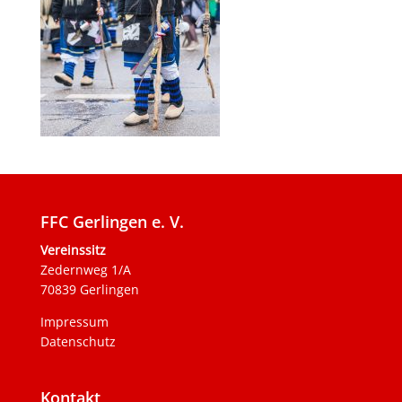
FFC Gerlingen e. V.
Vereinssitz
Zedernweg 1/A
70839 Gerlingen
Impressum
Datenschutz
Kontakt