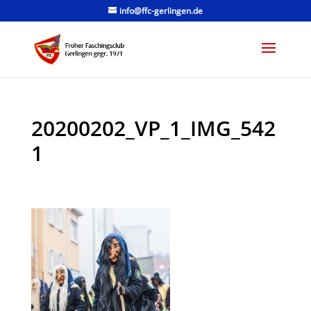
info@ffc-gerlingen.de
20200202_VP_1_IMG_542
1