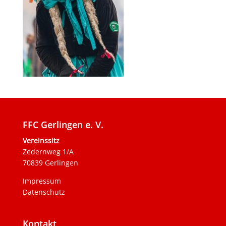
FFC Gerlingen e. V.
Vereinssitz
Zedernweg 1/A
70839 Gerlingen
Impressum
Datenschutz
Kontakt