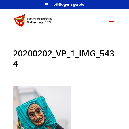
info@ffc-gerlingen.de
20200202_VP_1_IMG_543
4