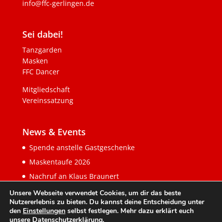
info@ffc-gerlingen.de
Sei dabei!
Tanzgarden
Masken
FFC Dancer
Mitgliedschaft
Vereinssatzung
News & Events
Spende anstelle Gastgeschenke
Maskentaufe 2026
Nachruf an Klaus Braunert
Unsere Webseite verwendet Cookies, um dir das beste
Nutzererlebnis zu bieten. Du kannst deine Entscheidung unter
den
Einstellungen
selbst festlegen. Mehr dazu erklärt euch
unsere
Datenschutzerklärung
.