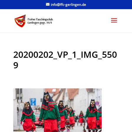
info@ffc-gerlingen.de
20200202_VP_1_IMG_550
9