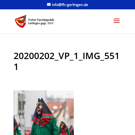
info@ffc-gerlingen.de
20200202_VP_1_IMG_551
1