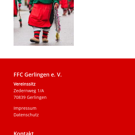
FFC Gerlingen e. V.
Vereinssitz
Zedernweg 1/A
70839 Gerlingen
Impressum
Datenschutz
Kontakt