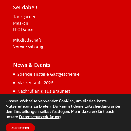
Sei dabei!
Tanzgarden
Masken
FFC Dancer
Mitgliedschaft
Vereinssatzung
News & Events
Spende anstelle Gastgeschenke
Maskentaufe 2026
Nachruf an Klaus Braunert
Unsere Webseite verwendet Cookies, um dir das beste
Nutzererlebnis zu bieten. Du kannst deine Entscheidung unter
den
Einstellungen
selbst festlegen. Mehr dazu erklärt euch
unsere
Datenschutzerklärung
.
Zustimmen
© 2026 FFC Gerlingen e. V.