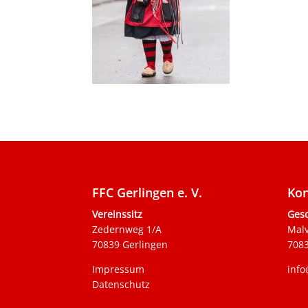
FFC Gerlingen e. V.
Kon
Vereinssitz
Gesc
Zedernweg 1/A
Mal
70839 Gerlingen
7083
Impressum
info
Datenschutz