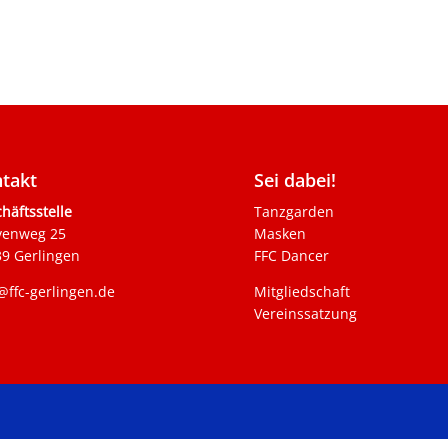
takt
Sei dabei!
häftsstelle
Tanzgarden
venweg 25
Masken
9 Gerlingen
FFC Dancer
@ffc-gerlingen.de
Mitgliedschaft
Vereinssatzung