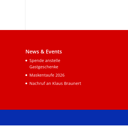
News & Events
Spende anstelle
Gastgeschenke
Maskentaufe 2026
Nachruf an Klaus Braunert