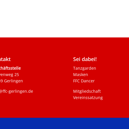
takt
Sei dabei!
häftsstelle
Tanzgarden
venweg 25
Masken
9 Gerlingen
FFC Dancer
@ffc-gerlingen.de
Mitgliedschaft
Vereinssatzung