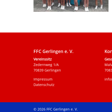
FFC Gerlingen e. V.
Kon
Vereinssitz
Gesc
Zedernweg 1/A
Mal
70839 Gerlingen
7083
Impressum
info
Datenschutz
© 2026 FFC Gerlingen e. V.