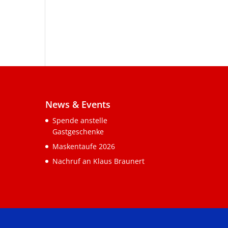
News & Events
Spende anstelle
Gastgeschenke
Maskentaufe 2026
Nachruf an Klaus Braunert