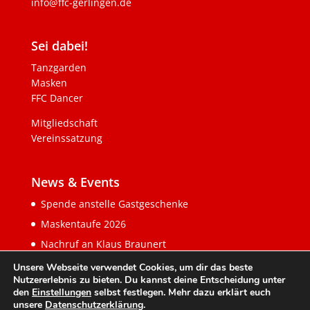
info@ffc-gerlingen.de
Sei dabei!
Tanzgarden
Masken
FFC Dancer
Mitgliedschaft
Vereinssatzung
News & Events
Spende anstelle Gastgeschenke
Maskentaufe 2026
Nachruf an Klaus Braunert
Unsere Webseite verwendet Cookies, um dir das beste
Nutzererlebnis zu bieten. Du kannst deine Entscheidung unter
den
Einstellungen
selbst festlegen. Mehr dazu erklärt euch
unsere
Datenschutzerklärung
.