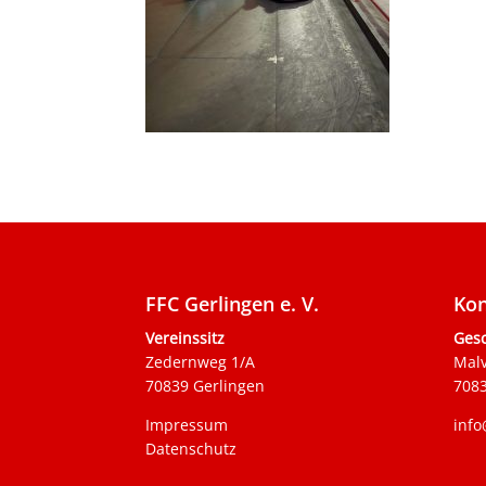
FFC Gerlingen e. V.
Kon
Vereinssitz
Gesc
Zedernweg 1/A
Mal
70839 Gerlingen
7083
Impressum
info
Datenschutz