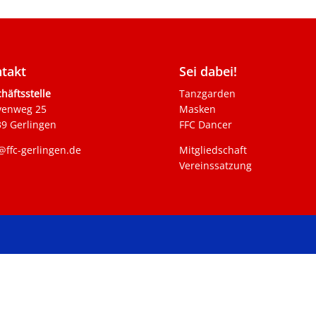
takt
Sei dabei!
häftsstelle
Tanzgarden
venweg 25
Masken
9 Gerlingen
FFC Dancer
@ffc-gerlingen.de
Mitgliedschaft
Vereinssatzung