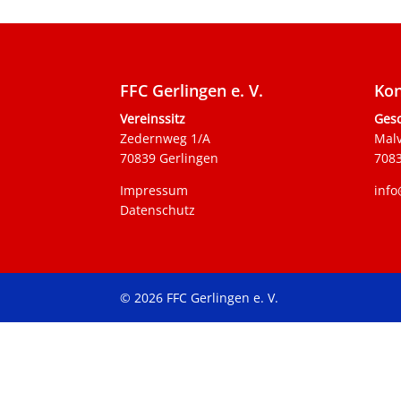
FFC Gerlingen e. V.
Kon
Vereinssitz
Gesc
Zedernweg 1/A
Mal
70839 Gerlingen
7083
Impressum
info
Datenschutz
© 2026 FFC Gerlingen e. V.