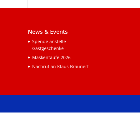
News & Events
Spende anstelle
Gastgeschenke
Maskentaufe 2026
Nachruf an Klaus Braunert