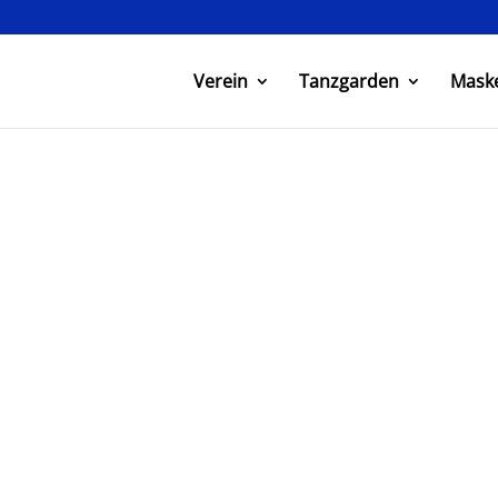
Verein
Tanzgarden
Mask