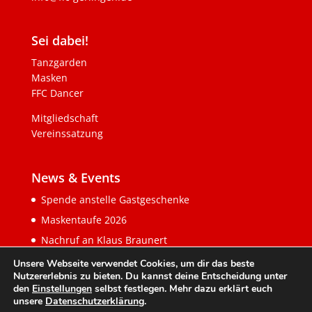
Sei dabei!
Tanzgarden
Masken
FFC Dancer
Mitgliedschaft
Vereinssatzung
News & Events
Spende anstelle Gastgeschenke
Maskentaufe 2026
Nachruf an Klaus Braunert
Unsere Webseite verwendet Cookies, um dir das beste
Nutzererlebnis zu bieten. Du kannst deine Entscheidung unter
den
Einstellungen
selbst festlegen. Mehr dazu erklärt euch
unsere
Datenschutzerklärung
.