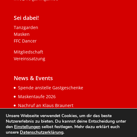
Sei dabei!
Tanzgarden
Masken
FFC Dancer
Mitgliedschaft
Vereinssatzung
News & Events
Spende anstelle Gastgeschenke
Maskentaufe 2026
Nachruf an Klaus Braunert
Unsere Webseite verwendet Cookies, um dir das beste
Nutzererlebnis zu bieten. Du kannst deine Entscheidung unter
den
Einstellungen
selbst festlegen. Mehr dazu erklärt euch
unsere
Datenschutzerklärung
.