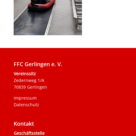
FFC Gerlingen e. V.
Vereinssitz
Zedernweg 1/A
70839 Gerlingen
Impressum
Datenschutz
Kontakt
Geschäftsstelle