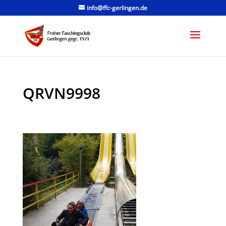
info@ffc-gerlingen.de
QRVN9998