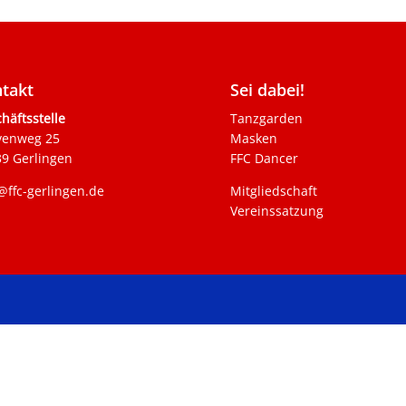
takt
Sei dabei!
häftsstelle
Tanzgarden
venweg 25
Masken
9 Gerlingen
FFC Dancer
@ffc-gerlingen.de
Mitgliedschaft
Vereinssatzung