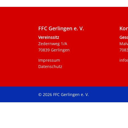
FFC Gerlingen e. V.
Kon
Vereinssitz
Gesc
Zedernweg 1/A
Mal
70839 Gerlingen
7083
Impressum
info
Datenschutz
© 2026 FFC Gerlingen e. V.