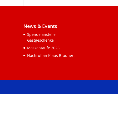
News & Events
Spende anstelle
Gastgeschenke
Maskentaufe 2026
Nachruf an Klaus Braunert