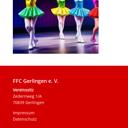
FFC Gerlingen e. V.
Vereinssitz
Zedernweg 1/A
70839 Gerlingen
Impressum
Datenschutz