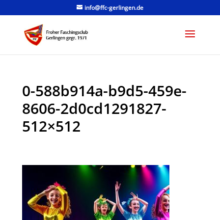
info@ffc-gerlingen.de
0-588b914a-b9d5-459e-
8606-2d0cd1291827-
512×512