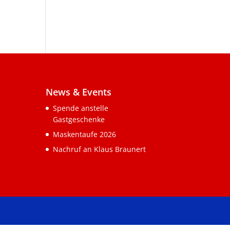
News & Events
Spende anstelle
Gastgeschenke
Maskentaufe 2026
Nachruf an Klaus Braunert