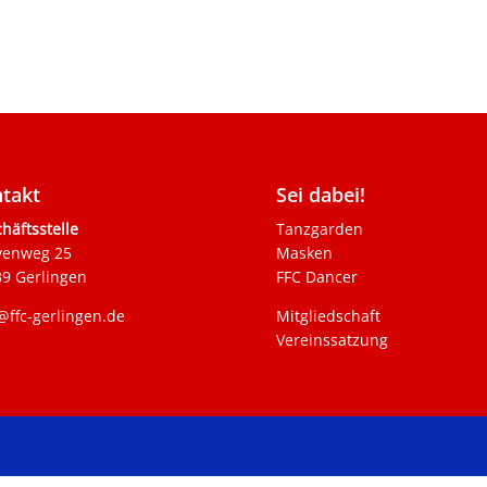
takt
Sei dabei!
häftsstelle
Tanzgarden
venweg 25
Masken
9 Gerlingen
FFC Dancer
@ffc-gerlingen.de
Mitgliedschaft
Vereinssatzung