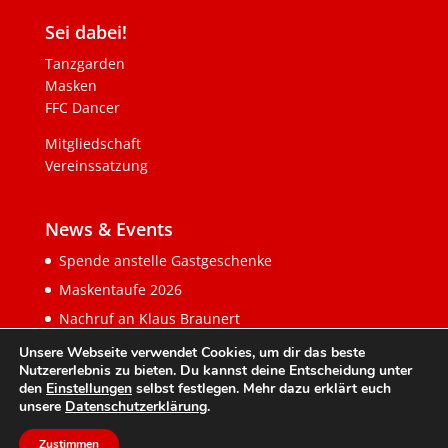
Sei dabei!
Tanzgarden
Masken
FFC Dancer
Mitgliedschaft
Vereinssatzung
News & Events
Spende anstelle Gastgeschenke
Maskentaufe 2026
Nachruf an Klaus Braunert
Unsere Webseite verwendet Cookies, um dir das beste
Nutzererlebnis zu bieten. Du kannst deine Entscheidung unter
den
Einstellungen
selbst festlegen. Mehr dazu erklärt euch
unsere
Datenschutzerklärung
.
Zustimmen