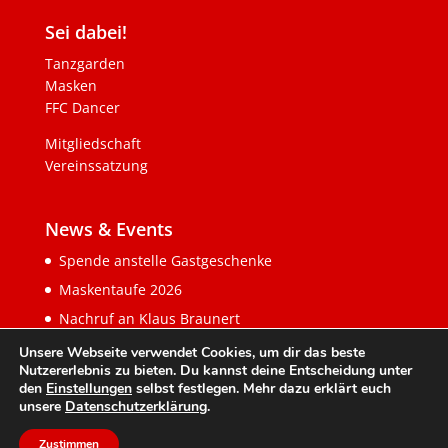
Sei dabei!
Tanzgarden
Masken
FFC Dancer
Mitgliedschaft
Vereinssatzung
News & Events
Spende anstelle Gastgeschenke
Maskentaufe 2026
Nachruf an Klaus Braunert
Unsere Webseite verwendet Cookies, um dir das beste
Nutzererlebnis zu bieten. Du kannst deine Entscheidung unter
den
Einstellungen
selbst festlegen. Mehr dazu erklärt euch
unsere
Datenschutzerklärung
.
Zustimmen