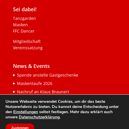
Sei dabei!
Tanzgarden
Masken
FFC Dancer
Mitgliedschaft
Vereinssatzung
News & Events
Spende anstelle Gastgeschenke
Maskentaufe 2026
Nachruf an Klaus Braunert
Unsere Webseite verwendet Cookies, um dir das beste
Nutzererlebnis zu bieten. Du kannst deine Entscheidung unter
den
Einstellungen
selbst festlegen. Mehr dazu erklärt euch
unsere
Datenschutzerklärung
.
Zustimmen