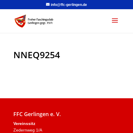
info@ffc-gerlingen.de
NNEQ9254
FFC Gerlingen e. V.
Vereinssitz
Zedernweg 1/A