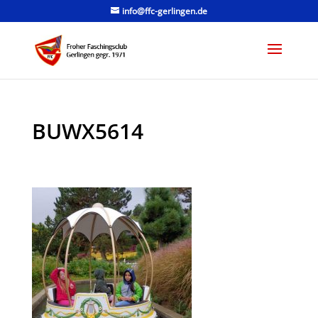
info@ffc-gerlingen.de
BUWX5614