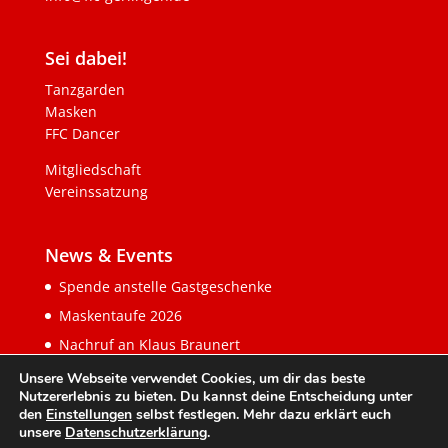
Sei dabei!
Tanzgarden
Masken
FFC Dancer
Mitgliedschaft
Vereinssatzung
News & Events
Spende anstelle Gastgeschenke
Maskentaufe 2026
Nachruf an Klaus Braunert
Unsere Webseite verwendet Cookies, um dir das beste
Nutzererlebnis zu bieten. Du kannst deine Entscheidung unter
den
Einstellungen
selbst festlegen. Mehr dazu erklärt euch
unsere
Datenschutzerklärung
.