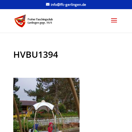
info@ffc-gerlingen.de
HVBU1394