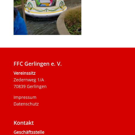
FFC Gerlingen e. V.
Vereinssitz
Zedernweg 1/A
70839 Gerlingen
Impressum
Datenschutz
Kontakt
Geschäftsstelle