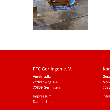
FFC Gerlingen e. V.
Kon
Vereinssitz
Gesc
Zedernweg 1/A
Mal
70839 Gerlingen
7083
Impressum
info
Datenschutz