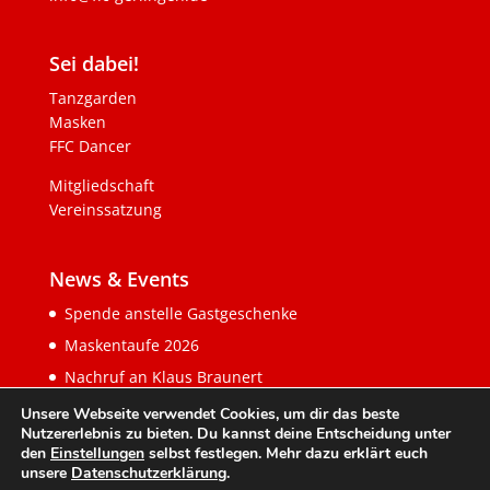
Sei dabei!
Tanzgarden
Masken
FFC Dancer
Mitgliedschaft
Vereinssatzung
News & Events
Spende anstelle Gastgeschenke
Maskentaufe 2026
Nachruf an Klaus Braunert
Unsere Webseite verwendet Cookies, um dir das beste
Nutzererlebnis zu bieten. Du kannst deine Entscheidung unter
den
Einstellungen
selbst festlegen. Mehr dazu erklärt euch
unsere
Datenschutzerklärung
.