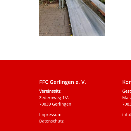
FFC Gerlingen e. V.
Kon
Vereinssitz
Gesc
Zedernweg 1/A
Mal
70839 Gerlingen
7083
Impressum
info
Datenschutz