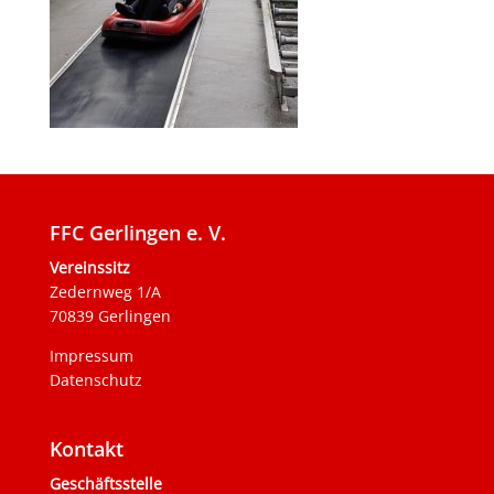
FFC Gerlingen e. V.
Vereinssitz
Zedernweg 1/A
70839 Gerlingen
Impressum
Datenschutz
Kontakt
Geschäftsstelle